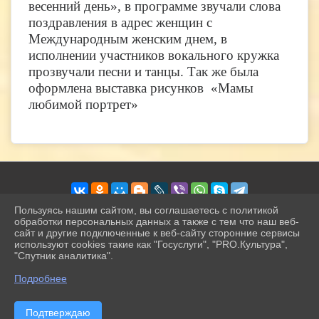
весенний день», в программе звучали слова
поздравления в адрес женщин с
Международным женским днем, в
исполнении участников вокального кружка
прозвучали песни и танцы. Так же была
оформлена выставка рисунков «Мамы
любимой портрет»
Пользуясь нашим сайтом, вы соглашаетесь с политикой
обработки персональных данных а также с тем что наш веб-
сайт и другие подключенные к веб-сайту сторонние сервисы
2026 г. petrokamck.ru
используют cookies такие как "Госуслуги", "PRO.Культура",
Вход
"Спутник аналитика".
Карта сайта
^
Политика обработки персональных данных
Подробнее
Сделано на KubCMS
Разработка и поддержка
Подтверждаю