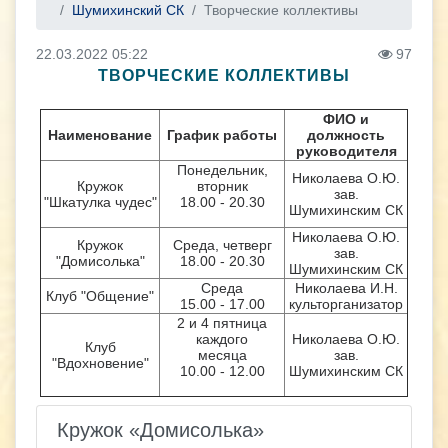
Шумихинский СК
Творческие коллективы
22.03.2022 05:22
97
ТВОРЧЕСКИЕ КОЛЛЕКТИВЫ
ФИО и
Наименование
График работы
должность
руководителя
Понедельник,
Николаева О.Ю.
Кружок
вторник
зав.
"Шкатулка чудес"
18.00 - 20.30
Шумихинским СК
Николаева О.Ю.
Кружок
Среда, четверг
зав.
"Домисолька"
18.00 - 20.30
Шумихинским СК
Среда
Николаева И.Н.
Клуб "Общение"
15.00 - 17.00
культорганизатор
2 и 4 пятница
каждого
Николаева О.Ю.
Клуб
месяца
зав.
"Вдохновение"
10.00 - 12.00
Шумихинским СК
Кружок «Домисолька»