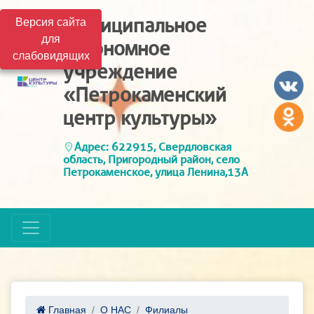
Муниципальное
Версия сайта
для
автономное
слабовидящих
учреждение
«Петрокаменский
центр культуры»
Адрес: 622915, Свердловская
область, Пригородный район, село
Петрокаменское, улица Ленина,13А
Главная
О НАС
Филиалы