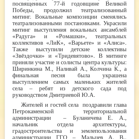
посвященных 77-й годовщине Великой
Победы, продолжил театрализованный
митинг. Вокальные композиции сменялись
театрализованными постановками. Украсили
митинг выступления вокальных ансамблей
«Радуга» и «Ромашки», театральных
коллективов «ЛиК», «Варьете» и «Алиса».
Также выступили детские коллективы
«Звёздочки» и «Тридевятово». В митинге
приняли участие и солисты центра культуры:
Ширинкина М., Наливай А., Колчина К., а
финальная песня была украшена
выступлением самых маленьких жителей
села – ребят из детского сада под
руководством Дмитриевой Ю.А.
Жителей и гостей села поздравили глава
Петрокаменской территориальной
администрации – Буланичева Е. А.,
начальник отдела архитектуры,
градостроительства и землепользования
администрации ГГО – Мальцев А. В.,