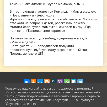
Тема: «Знакомимся! Я - супер мамочка, а ты?»
В игре приняли участие три Команды: «Мамы в деле»,
«Неваляшки» и «Блестящие».
Игра прошла в дружеской тёплой обстановке. Мамочки
отвечали на вопросы детей, рассказали почему
считают себя супер-мамочкой, сыграли в игру «Где
логика» и «Танцевальное караоке»
По итогу первого тура победу одержала команда
«Мамы в деле!»
Шесть участниц - победителей получили
персональную клубную карту в тренажёрный зал
Петрокаменского ЦК!
Пользуясь нашим сайтом, вы соглашаетесь с политикой
обработки персональных данных а также с тем что наш веб-
сайт и другие подключенные к веб-сайту сторонние сервисы
2026 г. petrokamck.ru
используют cookies такие как "Госуслуги", "PRO.Культура",
Вход
"Спутник аналитика".
Карта сайта
^