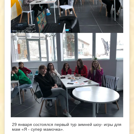
29 января состоялся первый тур зимней шоу- игры для
мам «Я - супер мамочка».