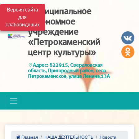
Муниципальное
Версия сайта
для
автономное
слабовидящих
учреждение
«Петрокаменский
центр культуры»
Адрес: 622915, Свердловская
область, Пригородный район, село
Петрокаменское, улица Ленина,13А
Главная
НАША ДЕЯТЕЛЬНОСТЬ
Новости