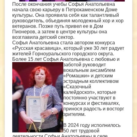
После окончания учебы Софья Анатольевна
начала свою карьеру в Петрокаменском Доме
культуры. Она проявила себя как талантливый
руководитель, объединяя молодежный хор и хор
ветеранов. Позже путь привел ее в Дом
Пионеров, а затем в центре культуры она
возглавила детский сектор.
Софья Анатольевна стала автором конкурса
«Русская красавица», который уже 30 лет радует
жителей Горноуральского городского округа.
Более 15 лет Софья Анатольевна с любовью и
заботой руководит
вокальным ансамблем
«Ромашки» и детским
эстрадным коллективом
«Сказочный
калейдоскоп», которые
постоянно участвуют в
конкурсах и фестивалях,
принося радость и восторг
зрителям.
В 2024 году исполнилось
50 лет трудовой
деятельности Софьи Анатольевны в селе