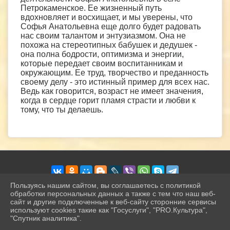
Петрокаменское. Ее жизненный путь
вдохновляет и восхищает, и мы уверены, что
Софья Анатольевна еще долго будет радовать
нас своим талантом и энтузиазмом. Она не
похожа на стереотипных бабушек и дедушек -
она полна бодрости, оптимизма и энергии,
которые передает своим воспитанникам и
окружающим. Ее труд, творчество и преданность
своему делу - это истинный пример для всех нас.
Ведь как говорится, возраст не имеет значения,
когда в сердце горит пламя страсти и любви к
тому, что ты делаешь.
Пользуясь нашим сайтом, вы соглашаетесь с политикой
обработки персональных данных а также с тем что наш веб-
сайт и другие подключенные к веб-сайту сторонние сервисы
2026 г. petrokamck.ru
используют cookies такие как "Госуслуги", "PRO.Культура",
Вход
"Спутник аналитика".
Карта сайта
^