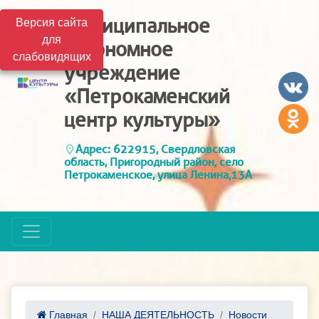
Муниципальное
Версия сайта
для
автономное
слабовидящих
учреждение
«Петрокаменский
центр культуры»
Адрес: 622915, Свердловская
область, Пригородный район, село
Петрокаменское, улица Ленина,13А
Главная
НАША ДЕЯТЕЛЬНОСТЬ
Новости