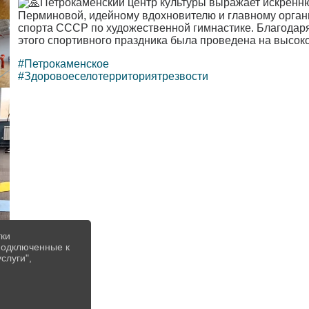
Петрокаменский центр культуры выражает искренн
Перминовой, идейному вдохновителю и главному органи
спорта СССР по художественной гимнастике. Благодар
этого спортивного праздника была проведена на высок
#Петрокаменское
#Здоровоеселотерриториятрезвости
тки
 подключенные к
слуги",