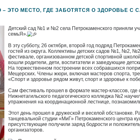
 – ЭТО МЕСТО, ГДЕ ЗАБОТЯТСЯ О ЗДОРОВЬЕ С 
Детский сад №1 и №2 села Петрокаменского приняли у
семьЯ».
В эту субботу, 26 октября, второй год подряд Петрокам
гостей из округа. Коллективы детских садов №1, №2, №
фестивале, организованном детской спортивной школой
вошли родители, дети, воспитатели и заведующие детск
На торжественном построении всех собравшихся попр
Мещерских. Члены жюри, включая мастеров спорта, трен
«Спорт и здоровье рядом живут, спорт и здоровье к поб
Сам фестиваль прошел в формате мастер-классов, где 
Нижнетагильского педагогического колледжа №2 научил
упражнения на координационной лестнице, познакомили 
Этот день прошел в дружеской и веселой обстановке. Р
танцевальной студии «МиГ» Петрокаменского центра ку
присутствующие получили заряд бодрости и положитель
организаторов.