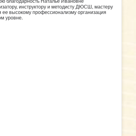
юю благодарность Наталье Ивановне
затору, инструктору и методисту ДЮСШ, мастеру
я ее высокому профессионализму организация
ом уровне.