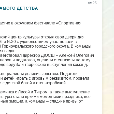
25
САМОГО ДЕТСТВА
частие в окружном фестивале «Спортивная
енский центр культуры открыл свои двери для
26 и №30 с удовольствием участвовали в
 Горноуральского городского округа. В команды
их садов.
иветствовал директор ДЮСШ – Алексей Олегович
еров и педагогов, оценили стенгазеты на тему
еде ведут!» и творческие выступления команд.
специалисты делились опытом. Педагоги
и детей играть с игровым реквизитом, провели
с детской йогой и степ-аэробикой.
азминка с Лисой и Тигром, а также выступление
льтуры стали яркими моментами праздника, все
ные эмоции, а команды – сладкие призы от