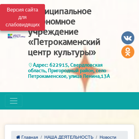
Муниципальное
Версия сайта
для
автономное
слабовидящих
учреждение
«Петрокаменский
центр культуры»
Адрес: 622915, Свердловская
область, Пригородный район, село
Петрокаменское, улица Ленина,13А
Главная
НАША ДЕЯТЕЛЬНОСТЬ
Новости