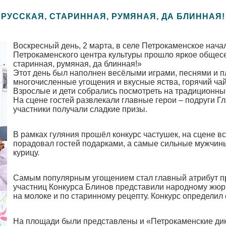
РУССКАЯ, СТАРИННАЯ, РУМЯНАЯ, ДА БЛИННАЯ!
Воскресный день, 2 марта, в селе Петрокаменское нача
Петрокаменского центра культуры прошло яркое общесе
старинная, румяная, да блинная!»
Этот день был наполнен весёлыми играми, песнями и п
многочисленные угощения и вкусные яства, горячий чай 
Взрослые и дети собрались посмотреть на традиционны
На сцене гостей развлекали главные герои – подруги 
участники получали сладкие призы.
В рамках гуляния прошёл конкурс частушек, на сцене в
порадовал гостей подарками, а самые сильные мужчины
курицу.
Самым популярным угощением стал главный атрибут пр
участниц Конкурса Блинов представили народному жюри
на молоке и по старинному рецепту. Конкурс определил
На площади были представлены и «Петрокаменские дик