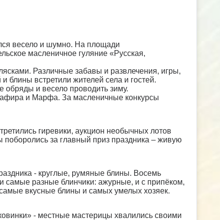
лся весело и шумно. На площади
льское масленичное гуляние «Русская,
лясками. Различные забавы и развлечения, игры,
и блины встретили жителей села и гостей.
е обряды и весело проводить зиму.
Глафира и Марфа. За масленичные конкурсы
стретились гиревики, аукцион необычных лотов
 поборолись за главный приз праздника – живую
аздника - круглые, румяные блины. Восемь
 самые разные блинчики: ажурные, и с припёком,
 самые вкусные блины и самых умелых хозяек.
овинки» - местные мастерицы хвалились своими