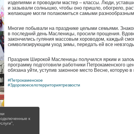
изделиями и проводили мастер – классы. Люди, уставш
и зазывали солнышко, чтобы оно пришло, обогрело, рас
желающие могли полакомиться самыми разнообразными
Многие побывали на празднике целыми семьями. Знаком
в последний день Масленицы, просили прощения. Вдовол
закончились гуляния массовым хороводом, каждый смог
символизирующим уход зимы, передать ей все невзгоды
Праздник Широкой Масленицы получился ярким и запом
программу подготовили работники Петрокаменского цен
обязана уйти, уступив законное место Весне, которую в
#Петрокаменское
#Здоровоеселотерриториятрезвости
тки
 подключенные к
слуги",