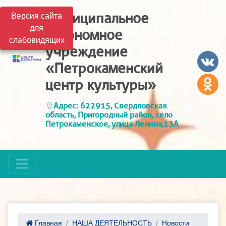
Муниципальное
Версия сайта
для
автономное
слабовидящих
учреждение
«Петрокаменский
центр культуры»
Адрес: 622915, Свердловская
область, Пригородный район, село
Петрокаменское, улица Ленина,13А
Главная
НАША ДЕЯТЕЛЬНОСТЬ
Новости