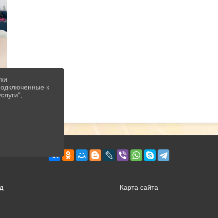
тки
 подключенные к
слуги",
д
Карта сайта