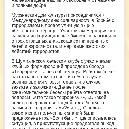
желания видеть наш мир свободным от насилия
и полным добра.
Мурзинский дом культуры присоединился к
Международному дню солидарности в борьбе с
терроризмом и провел уличную акцию
«Осторожно, террор». Участникам мероприятия
раздали информационные буклеты и напомнили
о трех страшных днях, когда сотни невинных
детей и взрослых стали жертвами жестоких
действий террористов.
В Шумихинском сельском клубе с участниками
клубных формирований проведена беседа
«Терроризм – угроза обществу». Ребятам было
рассказано о том, как вести себя в случае
возникновения угрозы теракта и в случае
захвата в заложники. Далее после
ознакомительной беседы ребята ответили на
вопросы: «Что такое терроризм?», «С какой
целью совершаются эти действия?», «Кого
называют террористами?» и т. д. С целью
закрепления полученных знаний была
предложена игра «Если бы…», где описывалась
ситуация, а присутствующие предлагали выход
из нее. В заключение встречи ребят познакомили