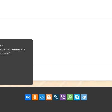
тки
 подключенные к
слуги",