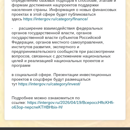
определению базовых подходов к способам, этапам и
формам достижения нацпроектов поддержки
населения страны. Информация о новых финансовых
проектах в этой сфере будет публиковаться
здесь
https://intergov.ru/category/finance/
- расширение взаимодействия федеральных
органов государственной власти, органов
государственной власти субъектов Российской
Федерации, органов местного самоуправления,
институтов развития, экспертного и
предпринимательского сообществ при рассмотрении
вопросов, связанных с достижением национальных
целей и реализацией национальных проектов и
программ
в социальной сфере. Презентации инвестиционных
проектов в соцсфере будут размещаться
тут
https://intergov.ru/category/invest/
Подробнее можно ознакомиться по
ссылке:
https://intergov.ru/2026/04/19/BcepoccHftcKHfi-
o63op-nepcneKTHBHbix-H/