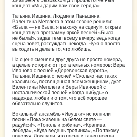
29 апреля в Бызовском ДК прошел отчетный
концерт «Мы дарим вам свои сердца».
Татьяна Ившина, Людмила Паньшина,
Валентина Метелега в этом сезоне решили:
«Была — не была, я выхожу на сцену!», открыв
концертную программу яркой песней «Была —
не была!», задав темп всему вечеру, ведь когда
сцена зовет, рассуждать некогда. Нужно просто
выходить и делать то, что любишь.
На сцене сменяли друг друга не просто номера,
а целые истории: от трогательных номеров: Вера
Иванова с песней «Деревенская дорога»,
Татьяна Ившина с песней «Сколько нас таких
красивых», посвященная всем женщинам, дуэт
Валентины Метелега и Веры Ивановой с
ностальгической песней «Когда-нибудь» о
надежде, любви и о том, что всё хорошее
обязательно случится.
Вокальный ансамбль «Ивушки» исполнили
песни «Пока живешь на белом свете —
радуйся!», «Тополь и рябина», «Крапива,
лебеда», «Куда ведешь тропинка», «По такому
поводу». Доказали, что песня и танец всегда